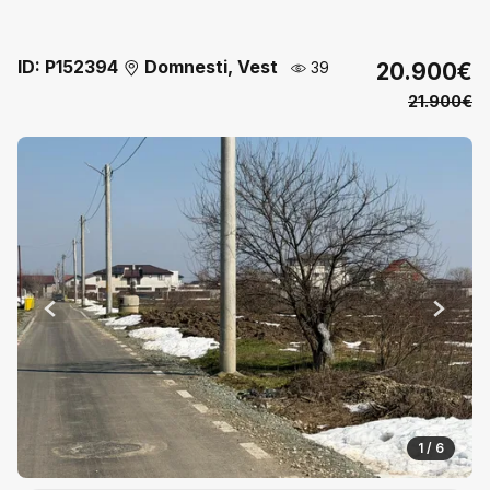
ID: P152394
Domnesti, Vest
39
20.900€
21.900€
Previous
Next
1 / 6