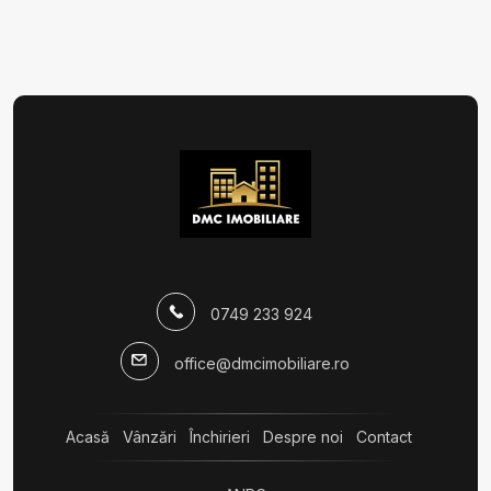
Case de vanzare in Domnesti
Case de vanzare in Domnesti Est
Case de vanzare in Bucuresti
Case de vanzare in Bucuresti Drumul Taberei
Terenuri de vanzare
Terenuri de vanzare in Bragadiru
Terenuri de vanzare in Domnesti Vest
Terenuri de vanzare in Domnesti
0749 233 924
office@dmcimobiliare.ro
Acasă
Vânzări
Închirieri
Despre noi
Contact