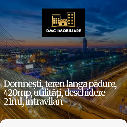
Domnești, teren langa pădure,
420mp, utilități, deschidere
21ml, intravilan