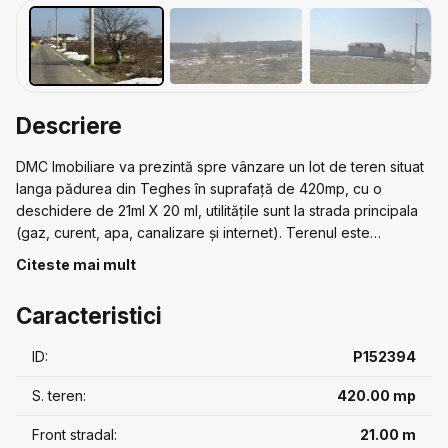
Descriere
DMC Imobiliare va prezintă spre vânzare un lot de teren situat
langa pădurea din Teghes în suprafață de 420mp, cu o
deschidere de 21ml X 20 ml, utilitățile sunt la strada principala
(gaz, curent, apa, canalizare și internet). Terenul este
intravilan. Acces facil.
Citeste mai mult
Pentru mai multe detalii și stabilirea unei vizionari ne puteți
contacta telefonic!
Caracteristici
ID:
P152394
S. teren:
420.00 mp
Front stradal:
21.00 m