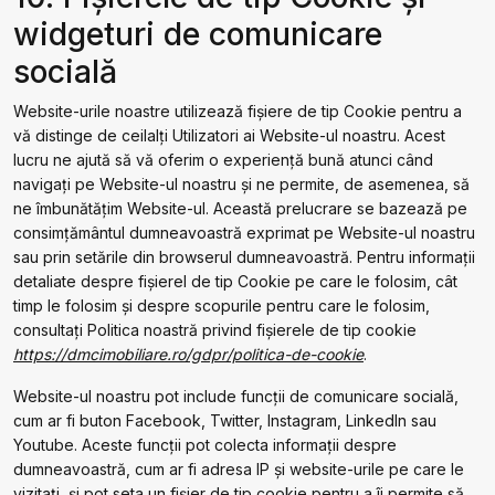
widgeturi de comunicare
socială
Website-urile noastre utilizează fișiere de tip Cookie pentru a
vă distinge de ceilalți Utilizatori ai Website-ul noastru. Acest
lucru ne ajută să vă oferim o experiență bună atunci când
navigați pe Website-ul noastru și ne permite, de asemenea, să
ne îmbunătățim Website-ul. Această prelucrare se bazează pe
consimțământul dumneavoastră exprimat pe Website-ul noastru
sau prin setările din browserul dumneavoastră. Pentru informații
detaliate despre fișierel de tip Cookie pe care le folosim, cât
timp le folosim și despre scopurile pentru care le folosim,
consultați Politica noastră privind fișierele de tip cookie
https://dmcimobiliare.ro/gdpr/politica-de-cookie
.
Website-ul noastru pot include funcții de comunicare socială,
cum ar fi buton Facebook, Twitter, Instagram, LinkedIn sau
Youtube. Aceste funcții pot colecta informații despre
dumneavoastră, cum ar fi adresa IP și website-urile pe care le
vizitați, și pot seta un fișier de tip cookie pentru a îi permite să