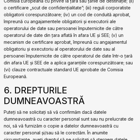
Comisia Europeană cu privire la țara sau țările de destinație; (ii)
o certificare „scut de confidențialitate”; (iii) reguli corporatiste
obligatorii corespunzătoare; (iv) un cod de conduită aprobat,
împreună cu angajamentele obligatorii și executorii ale
operatorului de date sau persoanei împuternicite de către
operatorul de date din țara aflată în afara UE și SEE; (v) un
mecanism de certificare aprobat, împreună cu angajamentul
obligatoriu și executoriu al operatorului de date sau al
persoanei împuternicite de către operatorul de date într-o țară
din afara UE și SEE de a aplica garanțiile corespunzătoare; sau
(vi) clauze contractuale standard UE aprobate de Comisia
Europeană.
6. DREPTURILE
DUMNEAVOASTRĂ
Puteți să ne solicitați să vă confirmăm dacă datele
dumneavoastră cu caracter personal sunt sau nu prelucrate de
noi, să vă furnizăm o copie a datelor dumneavoastră cu
caracter personal și/sau să le corectăm. În anumite
circumstanțe, aveți dreptul să ne solicitați să ștergem datele