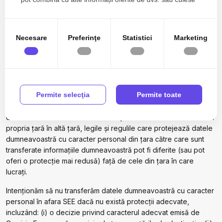
(de exemplu, prin Google Double Click for Publishers) vor
în urma folosirii serviciilor lor.
servi, în general, traficului dintr-un centru de date care se află
cel mai aproape de locul de unde provine traficul. Aceasta
înseamnă că astfel de informații, inclusiv traficul publicitar, pot fi
Necesare
Preferinţe
Statistici
Marketing
gestionate de servere situate în SEE și pot fi transferate în afara
SEE. Pentru mai multe informații, consultați Politica privind
fișierele de tip cookies
https://dmcimobiliare.ro/gdpr/politica-
de-cookie
.
Permite selecţia
Permite toate
În plus, datele dumneavoastră cu caracter personal pot fi
transferate și stocate într-o locație din afara UE și SEE. Când
datele dumneavoastră cu caracter personal sunt transferate din
propria țară în altă țară, legile și regulile care protejează datele
dumneavoastră cu caracter personal din țara către care sunt
transferate informațiile dumneavoastră pot fi diferite (sau pot
oferi o protecție mai redusă) față de cele din țara în care
lucrați.
Intenționăm să nu transferăm datele dumneavoastră cu caracter
personal în afara SEE dacă nu există protecții adecvate,
incluzând: (i) o decizie privind caracterul adecvat emisă de