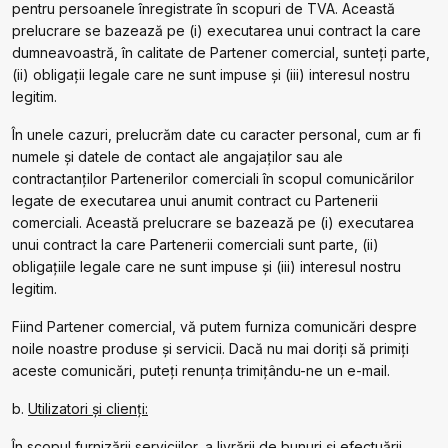
pentru persoanele înregistrate în scopuri de TVA. Această
prelucrare se bazează pe (i) executarea unui contract la care
dumneavoastră, în calitate de Partener comercial, sunteți parte,
(ii) obligații legale care ne sunt impuse și (iii) interesul nostru
legitim.
În unele cazuri, prelucrăm date cu caracter personal, cum ar fi
numele și datele de contact ale angajaților sau ale
contractanților Partenerilor comerciali în scopul comunicărilor
legate de executarea unui anumit contract cu Partenerii
comerciali. Această prelucrare se bazează pe (i) executarea
unui contract la care Partenerii comerciali sunt parte, (ii)
obligațiile legale care ne sunt impuse și (iii) interesul nostru
legitim.
Fiind Partener comercial, vă putem furniza comunicări despre
noile noastre produse și servicii. Dacă nu mai doriți să primiți
aceste comunicări, puteți renunța trimițându-ne un e-mail.
b.
Utilizatori și clienți:
În scopul furnizării serviciilor, a livrării de bunuri și efectuării