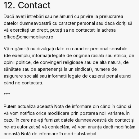
12. Contact
Dacă aveți întrebări sau nelămuriri cu privire la prelucrarea
datelor dumneavoastră cu caracter personal sau dacă doriți să
vă exercitați un drept, puteți sa ne contactati la adresa
office@dmcimobiliare.ro
Vă rugăm să nu divulgați date cu caracter personal sensibile
(de exemplu, informații legate de originea rasială sau etnică, de
opinii politice, de convingeri religioase sau de altă natură, de
sănătate sau de apartenență la un sindicat), numere de
asigurare socială sau informații legate de cazierul penal atunci
când ne contactați.
***
Putem actualiza această Notă de informare din când în când și
vă vom notifica orice modificare prin postarea noii variante. În
cazul în care ne-ați furnizat datele dumneavoastră de contact și
ne-ați autorizat să vă contactăm, vă vom anunța dacă modificăm
această Notă de informare în mod substanțial.