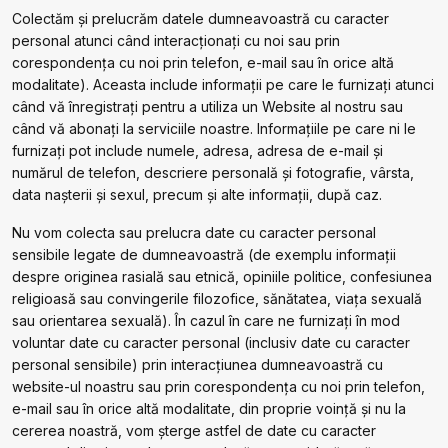
Colectăm și prelucrăm datele dumneavoastră cu caracter
personal atunci când interacționați cu noi sau prin
corespondența cu noi prin telefon, e-mail sau în orice altă
modalitate). Aceasta include informații pe care le furnizați atunci
când vă înregistrați pentru a utiliza un Website al nostru sau
când vă abonați la serviciile noastre. Informațiile pe care ni le
furnizați pot include numele, adresa, adresa de e-mail și
numărul de telefon, descriere personală și fotografie, vârsta,
data nașterii și sexul, precum și alte informații, după caz.
Nu vom colecta sau prelucra date cu caracter personal
sensibile legate de dumneavoastră (de exemplu informații
despre originea rasială sau etnică, opiniile politice, confesiunea
religioasă sau convingerile filozofice, sănătatea, viața sexuală
sau orientarea sexuală). În cazul în care ne furnizați în mod
voluntar date cu caracter personal (inclusiv date cu caracter
personal sensibile) prin interacțiunea dumneavoastră cu
website-ul noastru sau prin corespondența cu noi prin telefon,
e-mail sau în orice altă modalitate, din proprie voință și nu la
cererea noastră, vom șterge astfel de date cu caracter