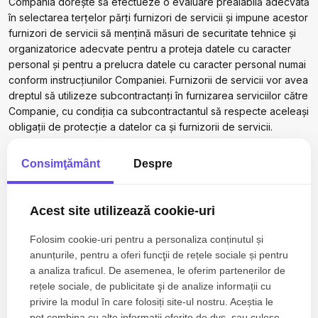
Compania dorește să efectueze o evaluare prealabilă adecvată
în selectarea terțelor părți furnizori de servicii și impune acestor
furnizori de servicii să mențină măsuri de securitate tehnice și
organizatorice adecvate pentru a proteja datele cu caracter
personal și pentru a prelucra datele cu caracter personal numai
conform instrucțiunilor Companiei. Furnizorii de servicii vor avea
dreptul să utilizeze subcontractanți în furnizarea serviciilor către
Companie, cu condiția ca subcontractantul să respecte aceleași
obligații de protecție a datelor ca și furnizorii de servicii.
5. Stocarea datelor
Consimţământ
Despre
dumneavoastră cu caracter
personal și transferurile în
Acest site utilizează cookie-uri
străinătate
Folosim cookie-uri pentru a personaliza conținutul și
anunțurile, pentru a oferi funcţii de rețele sociale și pentru
Datele dumneavoastră cu caracter personal pe care le
a analiza traficul. De asemenea, le oferim partenerilor de
colectăm sunt stocate în Uniunea Europeană („UE”) și în Spațiul
rețele sociale, de publicitate şi de analize informații cu
Economic European („SEE”). Cu toate acestea, informațiile
privire la modul în care folosiți site-ul nostru. Aceștia le
colectate de terțe părți prin intermediul fișierelor de tip Cookie
pot combina cu alte informații oferite de dvs. sau culese