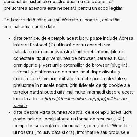
personal din sistemele noastre dacă nu considerăm că
prelucrarea acestora este necesară pentru un scop legitim.
De fiecare dată când vizitați Website-ul noastru, colectăm
automat următoarele date:
date tehnice, de exemplu acest lucru poate include Adresa
Internet Protocol (IP) utilizată pentru conectarea
calculatorului dumneavoastră la internet, informațiile de
conectare, tipul și versiunea de browser, setarea fusului
orar, tipurile și versiunile extensiilor de browser (plug-in),
sistemul și platforma de operare, tipul dispozitivului și
marca dispozitivului mobil; aceste date pot fi colectate și
prelucrate în numele nostru prin fişierele de tip cookie ale
terțelor părți și puteți găsi mai multe informații despre acest
lucru la adresa
https://dmcimobiliare.ro/gdpr/politica-de-
cookie
;
date despre vizita dumneavoastră, de exemplu acest lucru
poate include Localizatoare uniforme de resurse (URL)
complete, secvență de clicuri către, prin și de la Website-
ul noastru (inclusiv data și ora), informațiile sau produsele