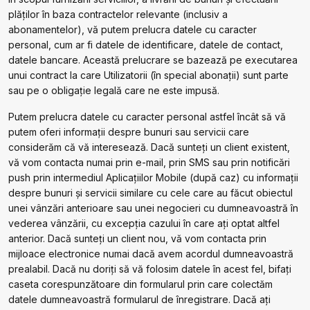
plăților în baza contractelor relevante (inclusiv a
abonamentelor), vă putem prelucra datele cu caracter
personal, cum ar fi datele de identificare, datele de contact,
datele bancare. Această prelucrare se bazează pe executarea
unui contract la care Utilizatorii (în special abonații) sunt parte
sau pe o obligație legală care ne este impusă.
Putem prelucra datele cu caracter personal astfel încât să vă
putem oferi informații despre bunuri sau servicii care
considerăm că vă interesează. Dacă sunteți un client existent,
vă vom contacta numai prin e-mail, prin SMS sau prin notificări
push prin intermediul Aplicațiilor Mobile (după caz) cu informații
despre bunuri și servicii similare cu cele care au făcut obiectul
unei vânzări anterioare sau unei negocieri cu dumneavoastră în
vederea vânzării, cu excepția cazului în care ați optat altfel
anterior. Dacă sunteți un client nou, vă vom contacta prin
mijloace electronice numai dacă avem acordul dumneavoastră
prealabil. Dacă nu doriți să vă folosim datele în acest fel, bifați
caseta corespunzătoare din formularul prin care colectăm
datele dumneavoastră formularul de înregistrare. Dacă ați