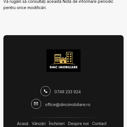
Vă rugăm să consultați această Notă de informare periodic
pentru orice modificări.
0749 233 924
office@dmcimobiliare.ro
Acasă
Vânzări
Închirieri
Despre noi
Contact