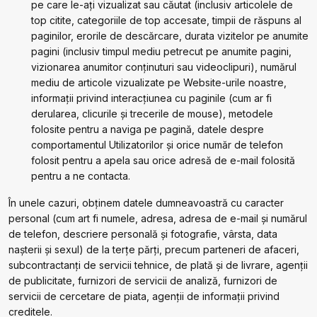
pe care le-ați vizualizat sau căutat (inclusiv articolele de
top citite, categoriile de top accesate, timpii de răspuns al
paginilor, erorile de descărcare, durata vizitelor pe anumite
pagini (inclusiv timpul mediu petrecut pe anumite pagini,
vizionarea anumitor conținuturi sau videoclipuri), numărul
mediu de articole vizualizate pe Website-urile noastre,
informații privind interacțiunea cu paginile (cum ar fi
derularea, clicurile și trecerile de mouse), metodele
folosite pentru a naviga pe pagină, datele despre
comportamentul Utilizatorilor și orice număr de telefon
folosit pentru a apela sau orice adresă de e-mail folosită
pentru a ne contacta.
În unele cazuri, obținem datele dumneavoastră cu caracter
personal (cum art fi numele, adresa, adresa de e-mail și numărul
de telefon, descriere personală și fotografie, vârsta, data
nașterii și sexul) de la terțe părți, precum parteneri de afaceri,
subcontractanți de servicii tehnice, de plată și de livrare, agenții
de publicitate, furnizori de servicii de analiză, furnizori de
servicii de cercetare de piata, agenții de informații privind
creditele.