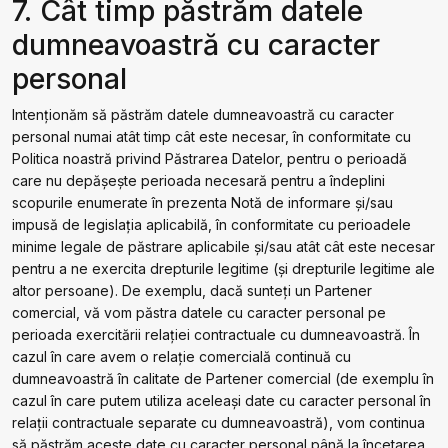
7. Cât timp păstrăm datele
dumneavoastră cu caracter
personal
Intenționăm să păstrăm datele dumneavoastră cu caracter
personal numai atât timp cât este necesar, în conformitate cu
Politica noastră privind Păstrarea Datelor, pentru o perioadă
care nu depășește perioada necesară pentru a îndeplini
scopurile enumerate în prezenta Notă de informare și/sau
impusă de legislația aplicabilă, în conformitate cu perioadele
minime legale de păstrare aplicabile și/sau atât cât este necesar
pentru a ne exercita drepturile legitime (și drepturile legitime ale
altor persoane). De exemplu, dacă sunteți un Partener
comercial, vă vom păstra datele cu caracter personal pe
perioada exercitării relației contractuale cu dumneavoastră. În
cazul în care avem o relație comercială continuă cu
dumneavoastră în calitate de Partener comercial (de exemplu în
cazul în care putem utiliza aceleași date cu caracter personal în
relații contractuale separate cu dumneavoastră), vom continua
să păstrăm aceste date cu caracter personal până la încetarea