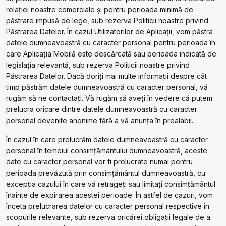
relației noastre comerciale și pentru perioada minimă de
păstrare impusă de lege, sub rezerva Politicii noastre privind
Păstrarea Datelor. În cazul Utilizatorilor de Aplicații, vom păstra
datele dumneavoastră cu caracter personal pentru perioada în
care Aplicația Mobilă este descărcată sau perioada indicată de
legislația relevantă, sub rezerva Politicii noastre privind
Păstrarea Datelor. Dacă doriți mai multe informații despre cât
timp păstrăm datele dumneavoastră cu caracter personal, vă
rugăm să ne contactați. Vă rugăm să aveţi în vedere că putem
prelucra oricare dintre datele dumneavoastră cu caracter
personal devenite anonime fără a vă anunța în prealabil.
În cazul în care prelucrăm datele dumneavoastră cu caracter
personal în temeiul consimțământului dumneavoastră, aceste
date cu caracter personal vor fi prelucrate numai pentru
perioada prevăzută prin consimțământul dumneavoastră, cu
excepția cazului în care vă retrageți sau limitați consimțământul
înainte de expirarea acestei perioade. În astfel de cazuri, vom
înceta prelucrarea datelor cu caracter personal respective în
scopurile relevante, sub rezerva oricărei obligații legale de a