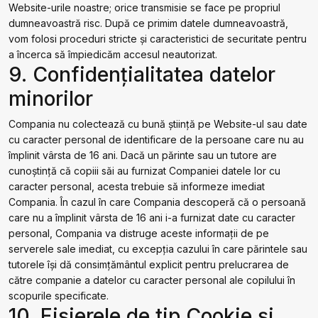
Website-urile noastre; orice transmisie se face pe propriul
dumneavoastră risc. După ce primim datele dumneavoastră,
vom folosi proceduri stricte și caracteristici de securitate pentru
a încerca să împiedicăm accesul neautorizat.
9. Confidenţialitatea datelor
minorilor
Compania nu colectează cu bună știință pe Website-ul sau date
cu caracter personal de identificare de la persoane care nu au
împlinit vârsta de 16 ani. Dacă un părinte sau un tutore are
cunoștință că copiii săi au furnizat Companiei datele lor cu
caracter personal, acesta trebuie să informeze imediat
Compania. În cazul în care Compania descoperă că o persoană
care nu a împlinit vârsta de 16 ani i-a furnizat date cu caracter
personal, Compania va distruge aceste informații de pe
serverele sale imediat, cu excepția cazului în care părintele sau
tutorele își dă consimțământul explicit pentru prelucrarea de
către companie a datelor cu caracter personal ale copilului în
scopurile specificate.
10. Fișierele de tip Cookie și