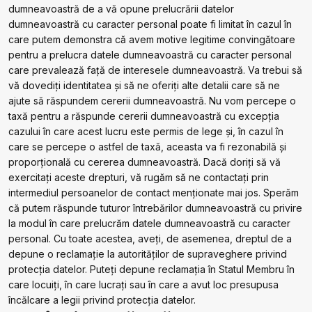
dumneavoastră de a vă opune prelucrării datelor
dumneavoastră cu caracter personal poate fi limitat în cazul în
care putem demonstra că avem motive legitime convingătoare
pentru a prelucra datele dumneavoastră cu caracter personal
care prevalează față de interesele dumneavoastră. Va trebui să
vă dovediți identitatea și să ne oferiți alte detalii care să ne
ajute să răspundem cererii dumneavoastră. Nu vom percepe o
taxă pentru a răspunde cererii dumneavoastră cu excepția
cazului în care acest lucru este permis de lege și, în cazul în
care se percepe o astfel de taxă, aceasta va fi rezonabilă și
proporțională cu cererea dumneavoastră. Dacă doriți să vă
exercitați aceste drepturi, vă rugăm să ne contactați prin
intermediul persoanelor de contact menționate mai jos. Sperăm
că putem răspunde tuturor întrebărilor dumneavoastră cu privire
la modul în care prelucrăm datele dumneavoastră cu caracter
personal. Cu toate acestea, aveți, de asemenea, dreptul de a
depune o reclamație la autorităților de supraveghere privind
protecția datelor. Puteți depune reclamația în Statul Membru în
care locuiți, în care lucrați sau în care a avut loc presupusa
încălcare a legii privind protecția datelor.