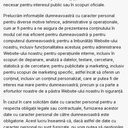
necesar pentru interesul public sau în scopuri oficiale.
Prelucrăm informațiile dumneavoastră cu caracter personal
pentru diverse motive tehnice, administrative și operaționale,
cum ar fi pentru a ne asigura de prezentarea conținutului în
modul cel mai eficient pentru dumneavoastră și pentru
computerul dumneavoastră; pentru a îmbunătăți Website-ului
noastru, inclusiv funcționalitatea acestuia; pentru administrarea
Website-ului noastru; pentru operațiunile interne, inclusiv în
scopuri de depanare, analiză a datelor, testare, cercetare,
statistică și de cercetare; pentru publicitate și marketing, inclusiv
pentru scopuri de marketing specific, astfel încât să oferim un
conținut, inclusiv un conținut personalizat, care ar putea fi de
interes mai mare pentru dumneavoastră; precum și ca parte a
eforturilor noastre de a păstra Website-ului noastru în siguranță.
În cazul în care solicităm date cu caracter personal pentru a
respecta obligații legale sau contractuale, furnizarea acestor
date cu caracter personal de către dumneavoastră este
obligatorie. Acest lucru înseamnă că, dacă astfel de date cu
caracter personal nu sunt furnizate, nu vom putea să gestionăm