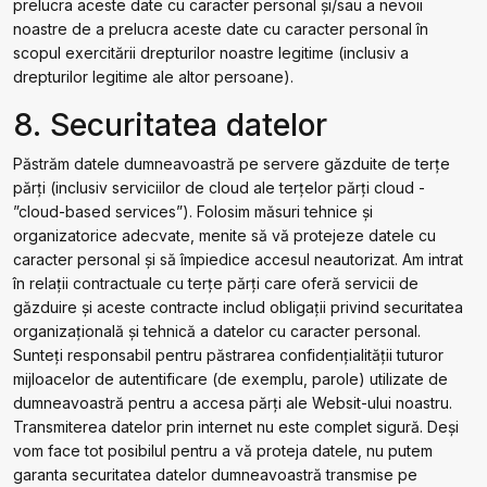
prelucra aceste date cu caracter personal și/sau a nevoii
noastre de a prelucra aceste date cu caracter personal în
scopul exercitării drepturilor noastre legitime (inclusiv a
drepturilor legitime ale altor persoane).
8. Securitatea datelor
Păstrăm datele dumneavoastră pe servere găzduite de terțe
părți (inclusiv serviciilor de cloud ale terţelor părţi cloud -
”cloud-based services”). Folosim măsuri tehnice și
organizatorice adecvate, menite să vă protejeze datele cu
caracter personal și să împiedice accesul neautorizat. Am intrat
în relații contractuale cu terţe părţi care oferă servicii de
găzduire și aceste contracte includ obligații privind securitatea
organizațională și tehnică a datelor cu caracter personal.
Sunteți responsabil pentru păstrarea confidențialității tuturor
mijloacelor de autentificare (de exemplu, parole) utilizate de
dumneavoastră pentru a accesa părți ale Websit-ului noastru.
Transmiterea datelor prin internet nu este complet sigură. Deși
vom face tot posibilul pentru a vă proteja datele, nu putem
garanta securitatea datelor dumneavoastră transmise pe