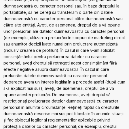
dumneavoastră cu caracter personal sau, în baza dreptului la
portabilitate, să ne cereți să transferăm o parte din datele
dumneavoastră cu caracter personal către dumneavoastră sau
către alte entități. Aveți, de asemenea, dreptul de a vă opune
unor prelucrări ale datelor dumneavoastră cu caracter personal
(de exemplu, utilizarea prelucrării în scopuri de marketing direct
sau anumitor decizii luate numai prin prelucrare automatizată
(inclusiv crearea de profiluri). În cazul în care v-am solicitat
consimțământul pentru prelucrarea datelor cu caracter
personal, aveți dreptul să retrageți acest consimțământ fără
efecte negative asupra dumneavoastră. În cazul în care
prelucrăm datele dumneavoastră cu caracter personal
deoarece avem un interes legitim în a proceda astfel (după cum
s-a explicat mai sus), aveți, de asemenea, dreptul de a vă
opune acestei prelucrări. De asemenea, aveți dreptul să
restricționați prelucrarea datelor dumneavoastră cu caracter
personal în anumite circumstanțe. Rețineți faptul că drepturile
dumneavoastră descrise mai sus pot fi limitate în anumite situații
și fac obiectul legilor și reglementărilor aplicabile privind
protecția datelor cu caracter personal; de exemplu, dreptul