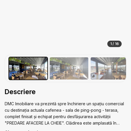
1 / 16
Descriere
DMC Imobiliare va prezintă spre închiriere un spațiu comercial
cu destinația actuala cafenea - sala de ping-pong - terasa,
complet finisat și echipat pentru desfășurarea activității
"PREDARE AFACERE LA CHEIE". Clădirea este amplasată în
Domnești pe Str Fortului, stradal, cu acces facil atât din Linia de