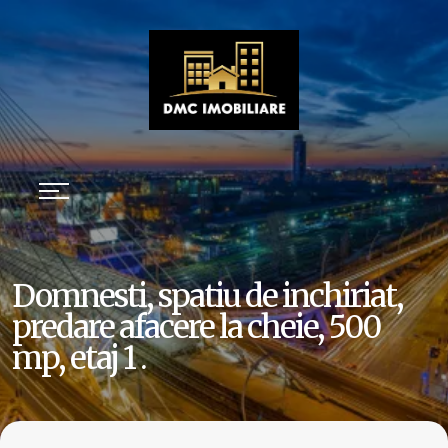
Domnesti, spatiu de inchiriat,
predare afacere la cheie, 500
mp, etaj 1 .