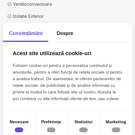
• Grill pe gaz cu roca vulcanica GGM gastro
Ventiloconvectoare
• Friteuza pe gaz dubla cu2 compartimente separate de 8l
• Aragaz profesional cu 4 ochiuri GGM gastro
Izolatie Exterior
• Hota de 2500mc
• Masa de lucru din inox cu polita de depozitare
Izolatie Interior
Consimţământ
Despre
• Masa rece cu sertare
• 2 frigidere cu congelator
Lambriu
• chiuveta inox profesionala
Tapet
Acest site utilizează cookie-uri
• apartat AC 12000 BTU
Pentru mai multe detalii și stabilirea unei vizionari ne puteți
Linoleum
Folosim cookie-uri pentru a personaliza conținutul și
contacta telefonic!
anunțurile, pentru a oferi funcţii de rețele sociale și pentru
Pardoseala flotanta
a analiza traficul. De asemenea, le oferim partenerilor de
rețele sociale, de publicitate şi de analize informații cu
Ferestre Aluminiu
privire la modul în care folosiți site-ul nostru. Aceștia le
pot combina cu alte informații oferite de dvs. sau culese
Exterior cladire
în urma folosirii serviciilor lor.
Iluminat interior sistem LED
Necesare
Preferinţe
Statistici
Marketing
Apometre