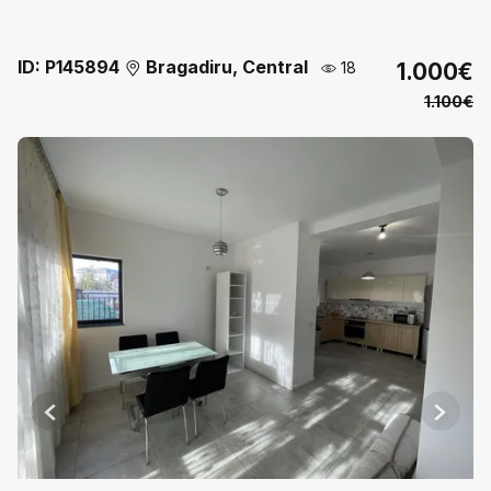
ID: P145894
Bragadiru, Central
18
1.000€
1.100€
Previous
Next