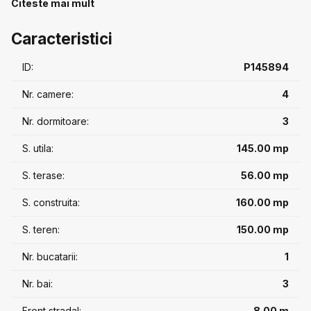
Citeste mai mult
contacta telefonic!
Caracteristici
ID:
P145894
Nr. camere:
4
Nr. dormitoare:
3
S. utila:
145.00 mp
S. terase:
56.00 mp
S. construita:
160.00 mp
S. teren:
150.00 mp
Nr. bucatarii:
1
Nr. bai:
3
Front stradal:
8.00 m