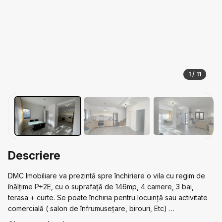
1 / 11
Descriere
DMC Imobiliare va prezintă spre închiriere o vila cu regim de
înălțime P+2E, cu o suprafață de 146mp, 4 camere, 3 bai,
terasa + curte. Se poate închiria pentru locuință sau activitate
comercială ( salon de înfrumusețare, birouri, Etc)
Pentru mai multe detalii și stabilirea unei vizionari ne puteți