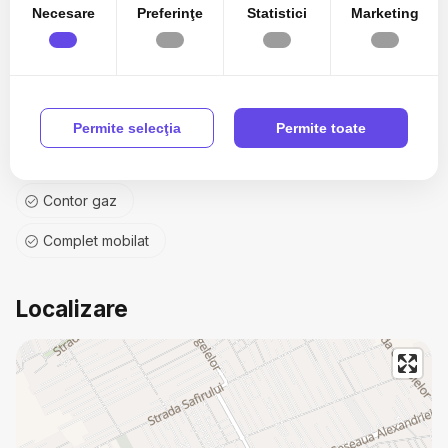
Usa interior PVC
Necesare
Preferinţe
Statistici
Marketing
Spatiu depozitare
Dressing
Bucatarie Mobilata
Permite selecţia
Permite toate
Bucatarie Utilata
Contor gaz
Complet mobilat
Localizare