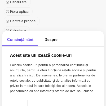
Canalizare
Fibra optica
Centrala proprie
Calorifere
Consimţământ
Despre
Aer conditionat
Izolatie Exterior
Acest site utilizează cookie-uri
Vopsea lavabila
Folosim cookie-uri pentru a personaliza conținutul și
Faianta
anunțurile, pentru a oferi funcţii de rețele sociale și pentru
a analiza traficul. De asemenea, le oferim partenerilor de
Parchet
rețele sociale, de publicitate şi de analize informații cu
privire la modul în care folosiți site-ul nostru. Aceștia le
Gresie
pot combina cu alte informații oferite de dvs. sau culese
în urma folosirii serviciilor lor.
Ferestre PVC